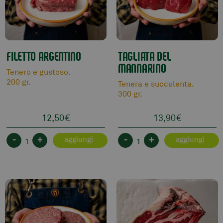
FILETTO ARGENTINO
TAGLIATA DEL
MANNARINO
Tenero e gustoso.
200 gr.
Tenera e succulenta.
300 gr.
12,50
€
13,90
€
-
+
-
+
aggiungi
aggiungi