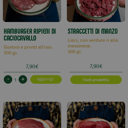
HAMBURGER RIPIENI DI
STRACCETTI DI MANZO
CACIOCAVALLO
Lisci, con verdure o alla
messinese.
Gustosi e pronti all’uso.
300 gr.
300 gr.
7,90
€
7,90
€
-
+
aggiungi
Vedi prodotto