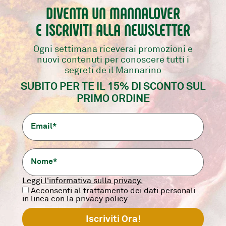
DIVENTA UN MANNALOVER
E ISCRIVITI ALLA NEWSLETTER
Ogni settimana riceverai promozioni e
nuovi contenuti per conoscere tutti i
DIAFRAMMA
FIORENTINA BAVARESE
segreti de il Mannarino
CREEKSTONE
SUBITO PER TE IL 15% DI SCONTO SUL
Marezzata e Gustosa
800/900 gr.
PRIMO ORDINE
Taglio raro dal gusto
intenso.
300 gr.
14,90
€
38,90
€
-
+
-
+
aggiungi
aggiungi
Leggi l'informativa sulla privacy.
Acconsenti al trattamento dei dati personali
in linea con la privacy policy