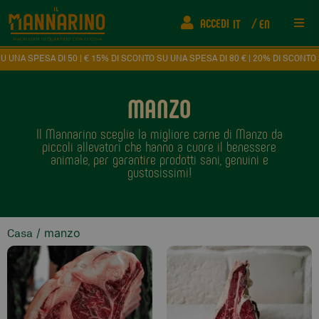
ACCEDI
IT
EN
Rist
50 | € 15% DI SCONTO SU UNA SPESA DI 80 € | 20% DI SCONTO SU UNA SPESA D
Info
MANZO
Il Mannarino sceglie la migliore carne di Manzo da
FAQ
piccoli allevatori che hanno a cuore il benessere
animale, per garantire prodotti sani, genuini e
gustosissimi!
Fede
Come
/ manzo
Casa
Even
Cont