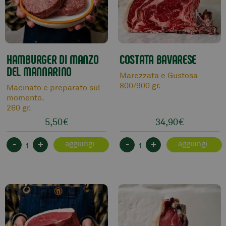
HAMBURGER DI MANZO
COSTATA BAVARESE
DEL MANNARINO
Marezzata e Gustosa
800/900 gr.
Macinato e preparato sul
momento.
260 gr.
5,50
€
34,90
€
-
+
-
+
aggiungi
aggiungi