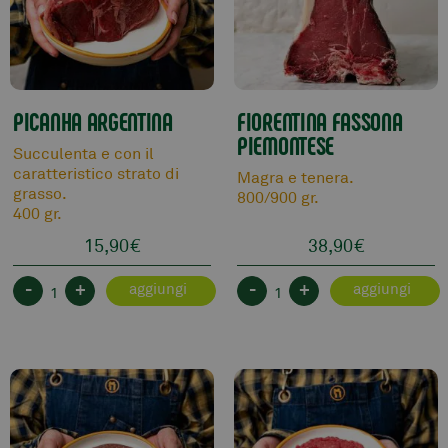
PICANHA ARGENTINA
FIORENTINA FASSONA
PIEMONTESE
Succulenta e con il
caratteristico strato di
Magra e tenera.
grasso.
800/900 gr.
400 gr.
15,90
€
38,90
€
-
+
-
+
aggiungi
aggiungi