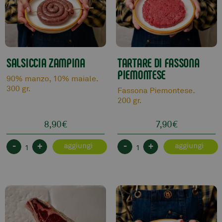
SALSICCIA ZAMPINA
TARTARE DI FASSONA
PIEMONTESE
90% manzo, 10% maiale.
300 gr.
Fassona Piemontese.
200 gr.
8,90
€
7,90
€
-
+
-
+
aggiungi
aggiungi