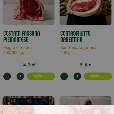
COSTATA FASSONA
CONTROFILETTO
PIEMONTESE
ARGENTINO
Magra e tenera
Scottona Argentina.
800/900 gr.
200 gr.
34,90
€
8,90
€
-
+
-
+
aggiungi
aggiungi