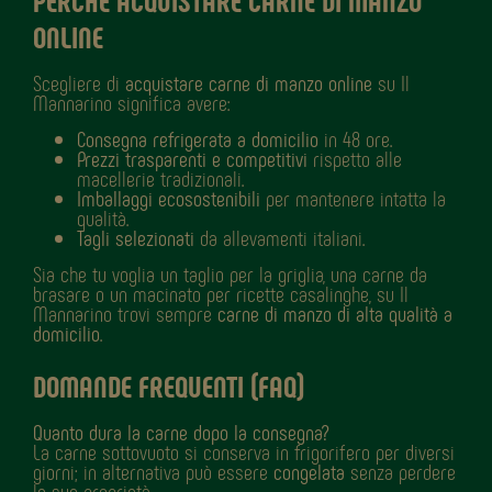
PERCHÉ ACQUISTARE CARNE DI MANZO
ONLINE
Scegliere di
acquistare carne di manzo online
su Il
Mannarino significa avere:
Consegna refrigerata a domicilio
in 48 ore.
Prezzi trasparenti e competitivi
rispetto alle
macellerie tradizionali.
Imballaggi ecosostenibili
per mantenere intatta la
qualità.
Tagli selezionati
da allevamenti italiani.
Sia che tu voglia un taglio per la griglia, una carne da
brasare o un macinato per ricette casalinghe, su Il
Mannarino trovi sempre
carne di manzo di alta qualità a
domicilio
.
DOMANDE FREQUENTI (FAQ)
Quanto dura la carne dopo la consegna?
La carne sottovuoto si conserva in frigorifero per diversi
giorni; in alternativa può essere
congelata
senza perdere
le sue proprietà.