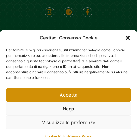
Gestisci Consenso Cookie
Per fornire le migliori esperienze, utilizziamo tecnologie come i cookie
per memorizzare e/o accedere alle informazioni del dispositivo. Il
consenso a queste tecnologie ci permetterà di elaborare dati come il
Copyright 2022 – All rights reserved Il Mannarino srl P.iva
comportamento di navigazione o ID unici su questo sito. Non
acconsentire o ritirare il consenso può influire negativamente su alcune
10747300969 PEC:
ilmannarino@pec.it
CCIAA di Milano
caratteristiche e funzioni.
Monza Brianza Lodi, Rea: MB-2554487 –
Designed by
Sinapps
Accetta
Obblighi informativi per le erogazioni pubbliche relative agli anni
2020 e 2021:
gli aiuti di Stato e gli aiuti de minimis ricevuti dalla
Nega
nostra impresa sono contenuti nel Registro Nazionale degli Aiuti di
Stato di cui all’art. 52 della L. 234/2012, consultabile al
seguente
0
Visualizza le preferenze
link
.
Cookie Policy
Privacy Policy