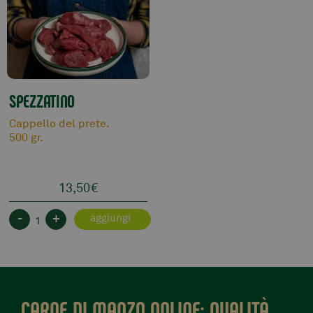
SPEZZATINO
Cappello del prete.
500 gr.
13,50
€
-
+
aggiungi
CARNE DI MANZO ONLINE: QUALITÀ,