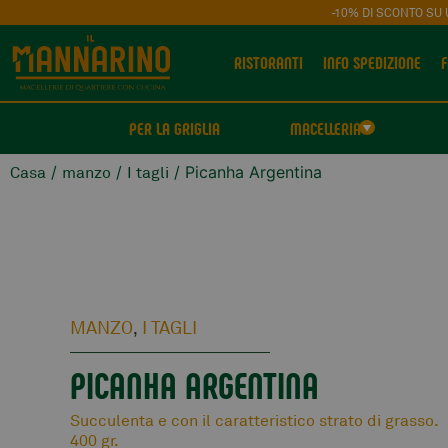
-10% DI SCONTO SU 
RISTORANTI
INFO SPEDIZIONE
F
PER LA GRIGLIA
MACELLERIA
/
/
/ Picanha Argentina
Casa
manzo
I tagli
MANZO
I TAGLI
,
PICANHA ARGENTINA
Succulenta e con il caratteristico strato di grasso.
400 gr.