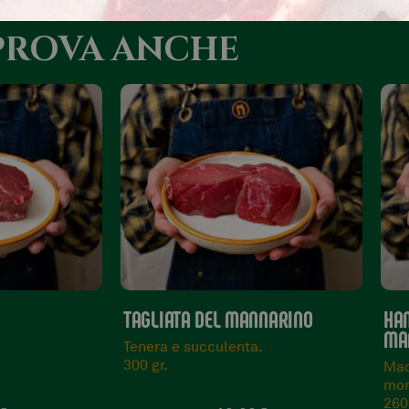
PROVA ANCHE
NNARINO
HAMBURGER DI MANZO DEL
CO
MANNARINO
.
Mar
800
Macinato e preparato sul
momento.
260 gr.