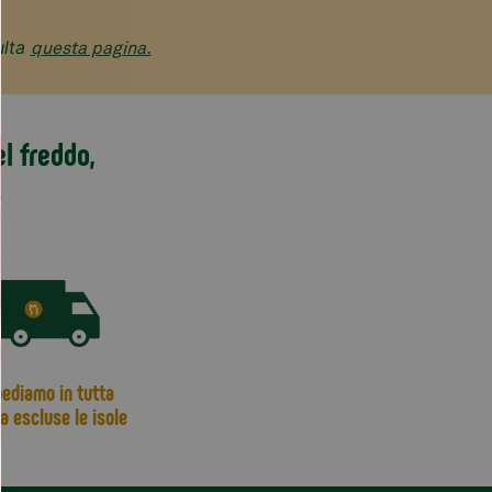
ulta
questa pagina.
l freddo,
.
ediamo in tutta
ia escluse le isole