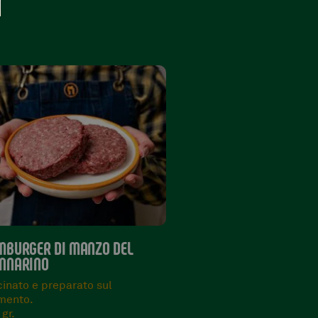
STATA BAVARESE
FIORENTINA FASSONA
PIEMONTESE
ezzata e Gustosa
/900 gr.
Magra e tenera.
800/900 gr.