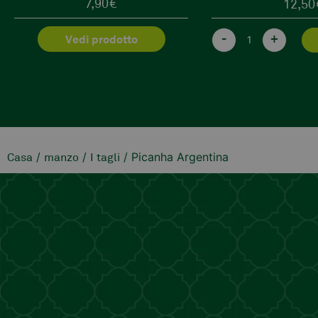
12,50
€
13,90
-
+
-
+
aggiungi
/
/
/ Picanha Argentina
Casa
manzo
I tagli