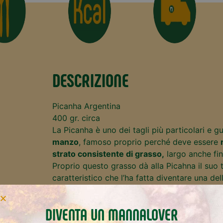
DESCRIZIONE
Picanha Argentina
400 gr. circa
La Picanha è uno dei tagli più particolari e g
manzo
, famoso proprio perché deve essere
strato consistente di grasso,
largo anche fin
Proprio questo grasso dà alla Picahna il suo 
caratteristico che l’ha fatta diventare una del
succulente
da servire in tavola.
Il suo segreto? La semplicità e la bontà delle
DIVENTA UN MANNALOVER
quali viene realizzata.