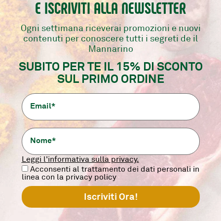
E ISCRIVITI ALLA NEWSLETTER
Per avere informazioni sulla spedizione cons
Ogni settimana riceverai promozioni e nuovi
contenuti per conoscere tutti i segreti de il
Mannarino
SUBITO PER TE IL 15% DI SCONTO
re i prodotti non interrompendo la catena de
SUL PRIMO ORDINE
ca grazie anche al nuovo packaging SkinPack
Leggi l'informativa sulla privacy.
Acconsenti al trattamento dei dati personali in
lva
Rispettiamo a pieno la
Sp
linea con la privacy policy
catena del freddo
Ital