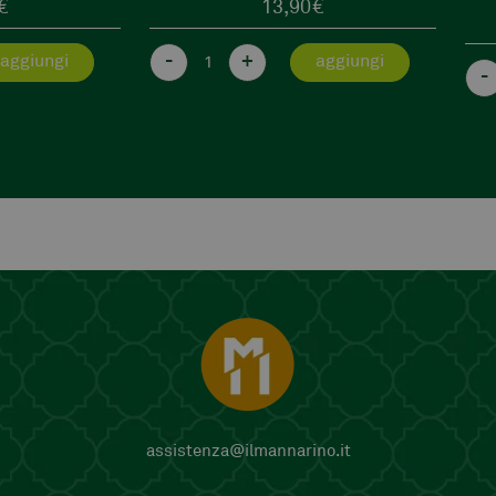
€
5,50
€
-
aggiungi
-
+
aggiungi
assistenza@ilmannarino.it