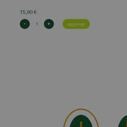
15,90
€
-
+
aggiungi