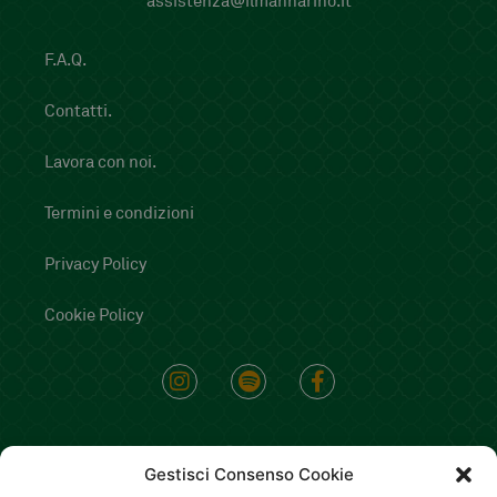
assistenza@ilmannarino.it
F.A.Q.
Contatti.
Lavora con noi.
Termini e condizioni
Privacy Policy
Cookie Policy
Gestisci Consenso Cookie