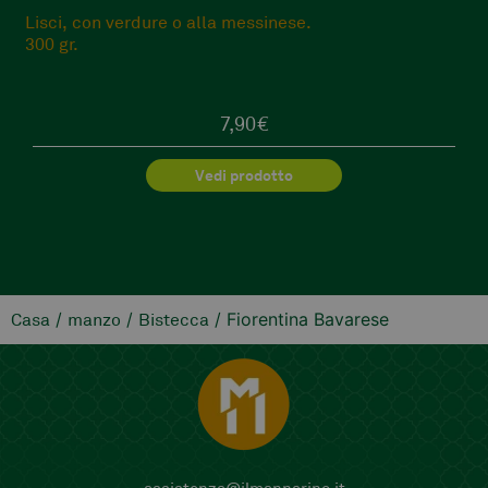
Lisci, con verdure o alla messinese.
300 gr.
7,90
€
Vedi prodotto
/
/
/ Fiorentina Bavarese
Casa
manzo
Bistecca