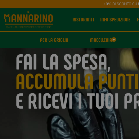
-10% DI SCONTO SU 
RISTORANTI
INFO SPEDIZIONE
F
PER LA GRIGLIA
MACELLERIA
FAI LA SPESA,
ACCUMULA PUNTI
E RICEVI I TUOI P