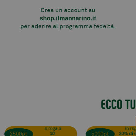
Crea un account su
shop.ilmannarino.it
per aderire al programma fedeltà.
ECCO TU
in regalo
in re
2500pt
5000pt
10
20% di 