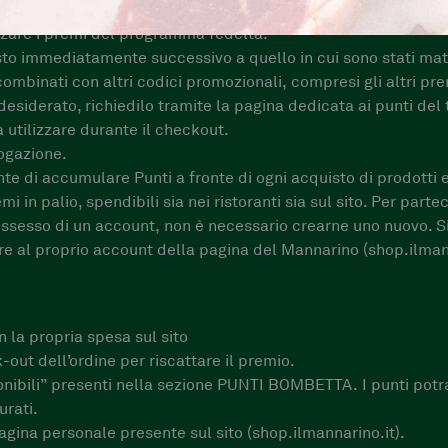
umulare punti.
zzare i premi del programma fedeltà.
uisto immediatamente successivo a quello in cui sono stati mat
mbinati con altri codici promozionali, compresi gli altri p
esiderato, richiedilo tramite la pagina dedicata ai punti del
 utilizzare durante il checkout.
rogazione.
e di accumulare Punti a fronte di ogni acquisto di prodotti e/
i in palio, spendibili sia nei ristoranti sia sul sito. Per par
n possesso di un account, non è necessario crearne uno nuovo.
 al proprio account della pagina del Mannarino (shop.ilmannar
 la propria spesa sul sito
-out dell’ordine per riscattare il premio.
sponibili” presenti nella sezione PUNTI BOMBETTA. I punti potra
urati.
pagina personale presente sul sito (shop.ilmannarino.it).