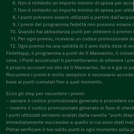
Non è richiesto un importo minimo di spesa per acc
Non è richiesto un importo minimo di spesa per utili
I punti potranno essere utilizzati a partire dall’acq
I premi del programma fedeltà non possono essere co
Quando hai abbastanza punti per ottenere il premio d
Per ogni premio, riceverai un codice promozionale da
Ogni premio ha una validità di 2 anni dalla data di e
Fedeltapp, il programma a punti de Il Mannarino, ti consent
cena. I Punti accumulati ti permetteranno di ottenere i prem
il proprio account sul sito de Il Mannarino. Se si è già i
Riscuotere i premi è molto semplice: è necessario accedere
base ai punti cumulati fino a quel momento.
Ecco gli step per riscuotere i premi:
– salvare il codice promozionale generato e procedere con
– inserire il codice promozionale generato in fase di check
I punti utilizzati verranno scalati dalla casella “punti di
immediatamente successivo a quello in cui sono stati mat
Potrai verificare il tuo saldo punti in ogni momento sulla 