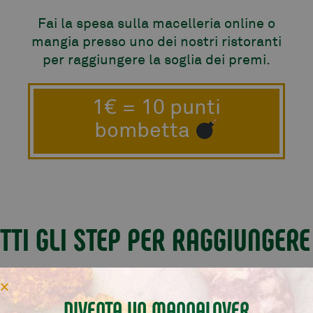
Fai la spesa sulla macelleria online o
mangia presso uno dei nostri ristoranti
per raggiungere la soglia dei premi.
1€ = 10 punti
bombetta
TTI GLI STEP PER RAGGIUNGERE
galo
in regalo
DIVENTA UN MANNALOVER
10000pt
15000p
sconto
50€