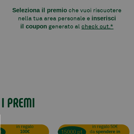
che vuoi riscuotere
Seleziona il premio
nella tua area personale e
inserisci
generato al
check out.*
il coupon
 I PREMI
in regalo
in regalo 50€
t
15000 pt
100€
da
spendere in