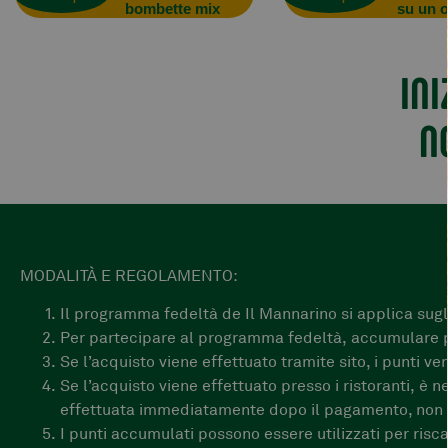
bombette mix
su un 
INI
N
MODALITÀ E REGOLAMENTO:
Il programma fedeltà de Il Mannarino si applica sugli 
Per partecipare al programma fedeltà, accumulare pu
Se l’acquisto viene effettuato tramite sito, i punti 
Se l’acquisto viene effettuato presso i ristoranti, è
effettuata immediatamente dopo il pagamento, non è 
I punti accumulati possono essere utilizzati per risca