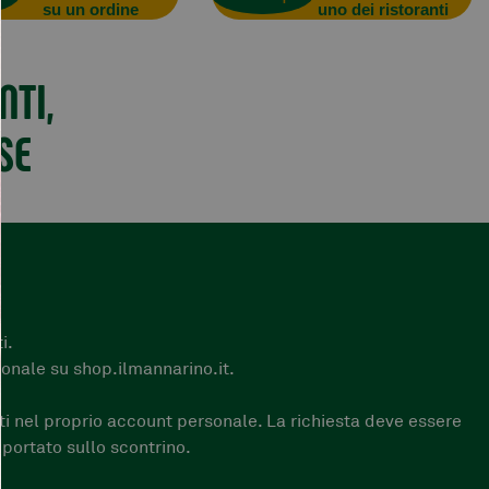
su un ordine
uno dei ristoranti
NTI,
SE
i.
onale su shop.ilmannarino.it.
nti nel proprio account personale. La richiesta deve essere
portato sullo scontrino.