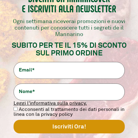
ordine
su un ordine
E ISCRIVITI ALLA NEWSLETTER
Ogni settimana riceverai promozioni e nuovi
ZIA SUBITO A RACCOGLIERE I PU
contenuti per conoscere tutti i segreti de il
Mannarino
ON PERDERTI LE MANNASORPRE
SUBITO PER TE IL 15% DI SCONTO
SUL PRIMO ORDINE
acquisti effettuati su shop.ilmannarino.it e presso i ristorant
Leggi l'informativa sulla privacy.
nti e richiedere premi, è necessario creare un account pers
Acconsenti al trattamento dei dati personali in
vengono automaticamente aggiunti all’account.
linea con la privacy policy
 necessario chiedere alla cassa di caricare i punti corrisponde
consentito richiederlo in un momento successivo a quello ri
ttare sia i premi macelleria online sia il premio ristorante.