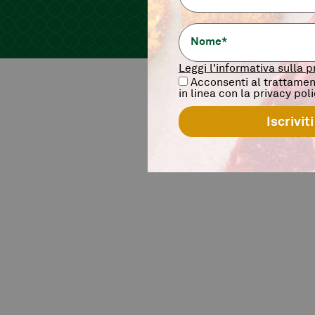
link
.
Leggi l'informativa sulla p
Acconsenti al trattament
in linea con la privacy pol