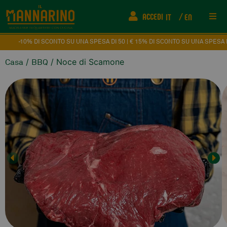
ACCEDI
IT
EN
Rist
 DI SCONTO SU UNA SPESA DI 50 | € 15% DI SCONTO SU UNA SPESA DI 80 € | 20
/
/ Noce di Scamone
Casa
BBQ
Info
FAQ
Fede
Come
Even
Cont