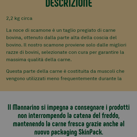
DESCRIZIONE
2,2 kg circa
La noce di scamone è un taglio pregiato di carne
bovina, ottenuto dalla parte alta della coscia del
bovino. Il nostro scamone proviene solo dalle migliori
razze di bovini, selezionate con cura per garantire la
massima qualità della carne.
Questa parte della carne è costituita da muscoli che
vengono utilizzati meno frequentemente durante la
vita dell’animale, rispetto ad altre parti come ad
esempio la spalla o la coscia. Proprio per questo
motivo, lo scamone è particolarmente magro e privo di
Il Mannarino si impegna a consegnare i prodotti
grasso intramuscolare, il che lo rende un’ottima scelta
non interrompendo la catena del freddo,
per chi cerca di limitare l’apporto di grassi nella
mantenendo la carne fresca grazie anche al
propria dieta.
nuovo packaging SkinPack.
Inoltre, grazie alla sua magrezza, lo scamone risulta