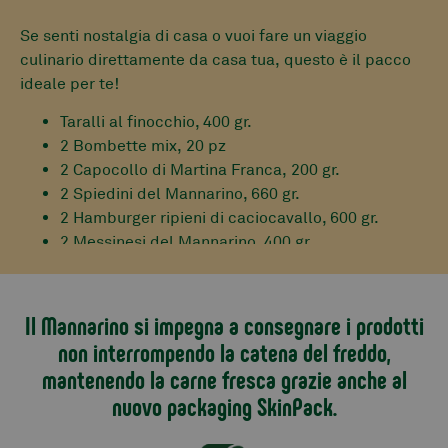
Se senti nostalgia di casa o vuoi fare un viaggio
culinario direttamente da casa tua, questo è il pacco
ideale per te!
Taralli al finocchio, 400 gr.
2 Bombette mix, 20 pz
2 Capocollo di Martina Franca, 200 gr.
2 Spiedini del Mannarino, 660 gr.
2 Hamburger ripieni di caciocavallo, 600 gr.
2 Messinesi del Mannarino, 400 gr.
2 Salsiccia zampina, 600 gr.
Salsiccia a Punta di Coltello, 300 gr.
Peperoni alla brace sotto olio, 280 gr.
Il Mannarino si impegna a consegnare i prodotti
Pomodori secchi sotto olio, 280 gr.
non interrompendo la catena del freddo,
mantenendo la carne fresca grazie anche al
Per avere informazioni sulla spedizione consulta
nuovo packaging SkinPack.
questa pagina.
Se in un ordine vengono acquistati più pacchi, è