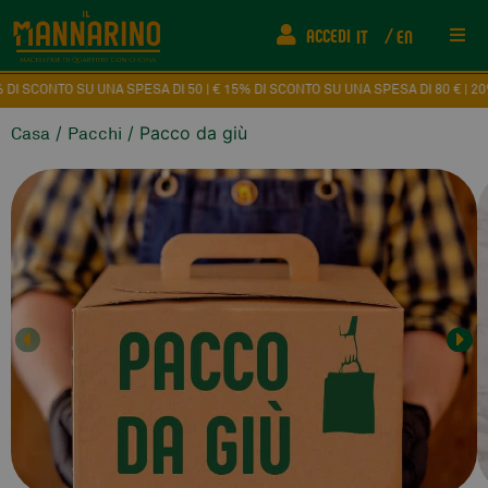
ACCEDI
IT
EN
Rist
 SU UNA SPESA DI 50 | € 15% DI SCONTO SU UNA SPESA DI 80 € | 20% DI SCON
/
/ Pacco da giù
Casa
Pacchi
Info
FAQ
Fede
Come
Even
Cont