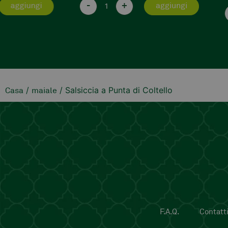
aggiungi
-
+
aggiungi
/
/ Salsiccia a Punta di Coltello
Casa
maiale
F.A.Q.
Contatti