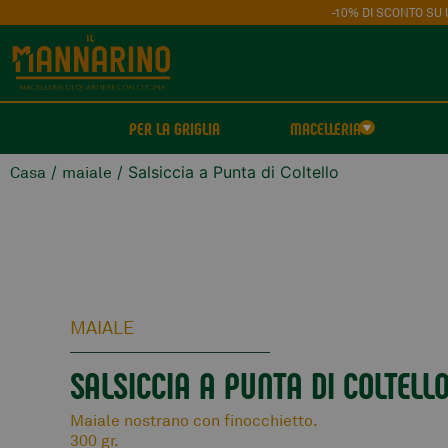
-10% DI SCONTO SU 
PER LA GRIGLIA
MACELLERIA
/
/ Salsiccia a Punta di Coltello
Casa
maiale
MAIALE
SALSICCIA A PUNTA DI COLTELL
Maiale nostrano con finocchietto.
300 gr.