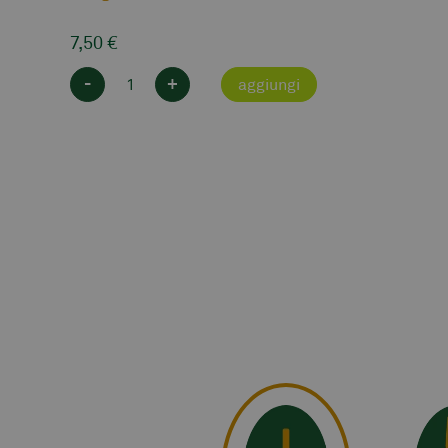
7,50
€
-
+
aggiungi