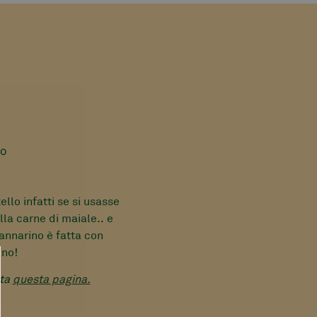
no
ello infatti se si usasse
lla carne di maiale.. e
annarino è fatta con
ano!
lta
questa pagina.