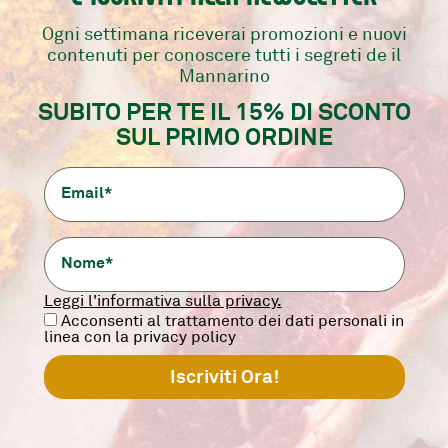
Ogni settimana riceverai promozioni e nuovi
contenuti per conoscere tutti i segreti de il
Mannarino
re i prodotti non interrompendo la catena de
SUBITO PER TE IL 15% DI SCONTO
ca grazie anche al nuovo packaging SkinPack
SUL PRIMO ORDINE
Leggi l'informativa sulla privacy.
lva
Rispettiamo a pieno la
Sp
Acconsenti al trattamento dei dati personali in
catena del freddo
Ital
linea con la privacy policy