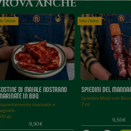
PROVA ANCHE
olo Online
SPIEDINI DEL MANNARINO
SALSICCIA ZAMPINA
Spiedini Misti con Bombette.
90% manzo, 10% maia
2 pz
300 gr.
9,50
€
8,90
€