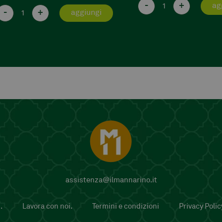
-
+
-
+
aggiungi
a
assistenza@ilmannarino.it
.
Lavora con noi.
Termini e condizioni
Privacy Polic