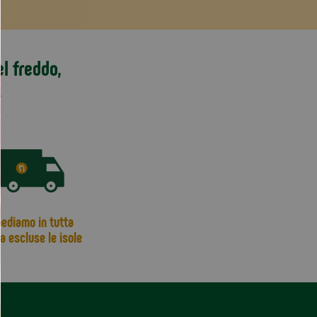
l freddo,
.
ediamo in tutta
ia escluse le isole