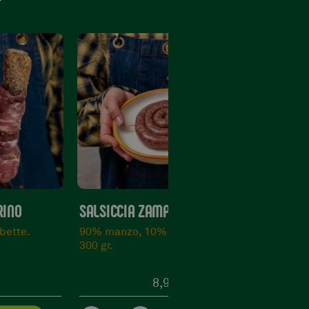
COSTINE DI MAIALE NOSTRANO
le.
Taglio povero ma molto saporito.
600 gr.
8,90
€