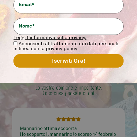
12,90
€
-
+
aggiungi
Leggi l'informativa sulla privacy.
Acconsenti al trattamento dei dati personali
in linea con la privacy policy
PAROLA
DI MANNALOVER
La vostra opinione è importante.
Ecco cosa pensate di noi





Mannarino lavora bene e tratta prodotti di
qualità, dalle carni ai tarallucci… è tutto