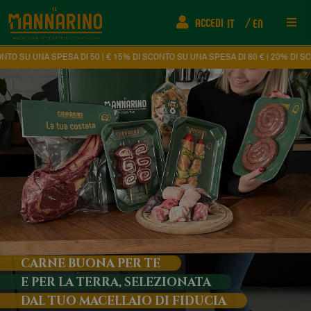
ACCEDI
IT
EN
Rist
I 50 | € 15% DI SCONTO SU UNA SPESA DI 80 € | 20% DI SCONTO SU UNA SPESA 
Info
FAQ
Fede
Come
Even
CARNE BUONA PER TE
E PER LA TERRA, SELEZIONATA
Cont
DAL TUO MACELLAIO DI FIDUCIA