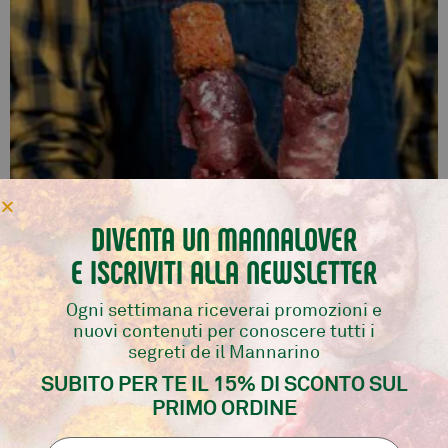
DIVENTA UN MANNALOVER
E ISCRIVITI ALLA NEWSLETTER
Ogni settimana riceverai promozioni e
nuovi contenuti per conoscere tutti i
BOMBETTE MIX 10 PZ
segreti de il Mannarino
Selezione del Mannarino
SUBITO PER TE IL 15% DI SCONTO SUL
PRIMO ORDINE