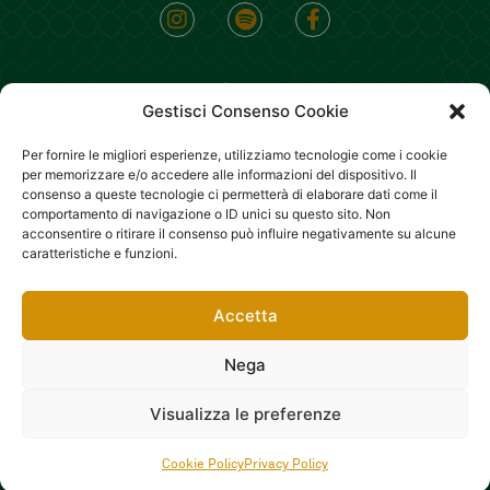
Gestisci Consenso Cookie
Per fornire le migliori esperienze, utilizziamo tecnologie come i cookie
per memorizzare e/o accedere alle informazioni del dispositivo. Il
consenso a queste tecnologie ci permetterà di elaborare dati come il
Copyright 2022 – All rights reserved Il Mannarino srl P.iva
comportamento di navigazione o ID unici su questo sito. Non
acconsentire o ritirare il consenso può influire negativamente su alcune
10747300969 PEC:
ilmannarino@pec.it
CCIAA di Milano
caratteristiche e funzioni.
Monza Brianza Lodi, Rea: MB-2554487 –
Designed by
Sinapps
Accetta
Obblighi informativi per le erogazioni pubbliche relative agli anni
2020 e 2021:
gli aiuti di Stato e gli aiuti de minimis ricevuti dalla
Nega
nostra impresa sono contenuti nel Registro Nazionale degli Aiuti di
Stato di cui all’art. 52 della L. 234/2012, consultabile al
seguente
0
Visualizza le preferenze
link
.
Cookie Policy
Privacy Policy