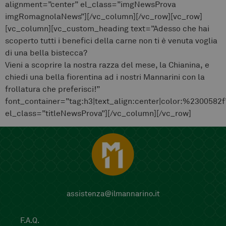
alignment=”center” el_class=”imgNewsProva
imgRomagnolaNews”][/vc_column][/vc_row][vc_row]
[vc_column][vc_custom_heading text=”Adesso che hai
scoperto tutti i benefici della carne non ti è venuta voglia
di una bella bistecca?
Vieni a scoprire la nostra razza del mese, la Chianina, e
chiedi una bella fiorentina ad i nostri Mannarini con la
frollatura che preferisci!”
font_container=”tag:h3|text_align:center|color:%2300582f
el_class=”titleNewsProva”][/vc_column][/vc_row]
assistenza@ilmannarino.it
F.A.Q.