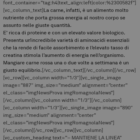
font_container=”tag:h4|text_align:left|color:%2300582f”]
[vc_column_text]
La carne, infatti, è un alimento molto
nutriente che porta grossa energia al nostro corpo se
assunto nelle giuste quantità.
E’ ricca di proteine e con un elevato valore biologico.
Presenta un’incredibile varietà di aminoacidi essenziali
che la rende di facile assorbimento e l’elevato tasso di
creatina stimola l’aumento di energia nell’organismo.
Mangiare carne rossa una o due volte a settimana è un
giusto equilibrio.
[/vc_column_text][/vc_column][/vc_row]
[vc_row][vc_column width=”1/3″][vc_single_image
image=”887″ img_size=”medium” alignment=”center”
el_class=”imgNewsProva imgRomagnolaNews”]
[/vc_column][vc_column width=”1/3″][/vc_column]
[vc_column width=”1/3″][vc_single_image image=”890″
img_size=”medium” alignment=”center”
el_class=”imgNewsProva imgRomagnolaNews”]
[/vc_column][/vc_row][vc_row][vc_column]
[vc_custom_heading text=”– MANTIENE LA LINEA”