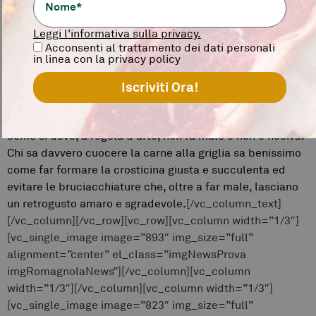
[vc_column_text]
Quando si parla di carne è importante e
necessario parlare anche di come la si cuoce.
Leggi l'informativa sulla privacy.
Quando si cuoce la carne, si formano dalla combustione i
Acconsenti al trattamento dei dati personali
benzopireni, idrocarburi nocivi per la salute, che sono
in linea con la privacy policy
quelle crosticine bruciacchiate che si creano sulla carne
durante la cottura.
Un consumo eccessivo e smodato di carne bruciata è
sconsigliato.
Una bella bistecca a settimana grigliata
come si deve, a regola d’arte, non fa male e non è nociva.
Chi sa davvero cuocere la carne alla griglia sa benissimo
come far formare la crosticina giusta e succulenta ed
evitare le bruciacchiature che, oltre a far male, lasciano
un retrogusto amaro e sgradevole.
[/vc_column_text]
[/vc_column][/vc_row][vc_row][vc_column width=”1/3″]
[vc_single_image image=”893″ img_size=”full”
alignment=”center” el_class=”imgNewsProva
imgRomagnolaNews”][/vc_column][vc_column
width=”1/3″][/vc_column][vc_column width=”1/3″]
[vc_single_image image=”823″ img_size=”full”