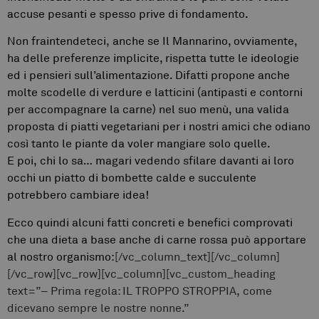
accuse pesanti e spesso prive di fondamento.
Non fraintendeteci, anche se Il Mannarino, ovviamente,
ha delle preferenze implicite, rispetta tutte le ideologie
ed i pensieri sull’alimentazione. Difatti propone anche
molte scodelle di verdure e latticini (antipasti e contorni
per accompagnare la carne) nel suo menù, una valida
proposta di piatti vegetariani per i nostri amici che odiano
così tanto le piante da voler mangiare solo quelle.
E poi, chi lo sa… magari vedendo sfilare davanti ai loro
occhi un piatto di bombette calde e succulente
potrebbero cambiare idea!
Ecco quindi alcuni fatti concreti e benefici comprovati
che una dieta a base anche di carne rossa può apportare
al nostro organismo:
[/vc_column_text][/vc_column]
[/vc_row][vc_row][vc_column][vc_custom_heading
text=”– Prima regola: IL TROPPO STROPPIA, come
dicevano sempre le nostre nonne.”