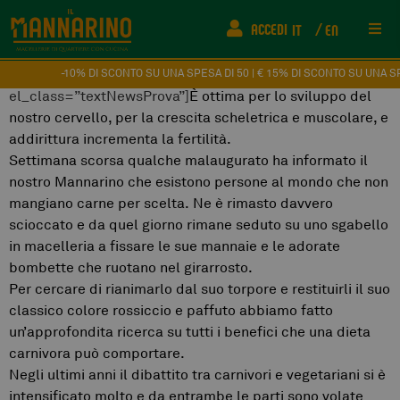
[vc_row][vc_column][vc_custom_heading text=”Mangiare
ACCEDI
IT
EN
carne fa bene alla salute… ebbene si!”
font_container=”tag:h3|text_align:left|color:%2300582f”
Rist
el_class=”titleNewsProva”][vc_column_text
-10% DI SCONTO SU UNA SPESA DI 50 | € 15% DI SCONTO SU UNA SPESA DI
el_class=”textNewsProva”]
È ottima per lo sviluppo del
nostro cervello, per la crescita scheletrica e muscolare, e
Info
addirittura incrementa la fertilità.
Settimana scorsa qualche malaugurato ha informato il
FAQ
nostro Mannarino che esistono persone al mondo che non
mangiano carne per scelta. Ne è rimasto davvero
Fede
scioccato e da quel giorno rimane seduto su uno sgabello
in macelleria a fissare le sue mannaie e le adorate
bombette che ruotano nel girarrosto.
Come
Per cercare di rianimarlo dal suo torpore e restituirli il suo
classico colore rossiccio e paffuto abbiamo fatto
Even
un’approfondita ricerca su tutti i benefici che una dieta
carnivora può comportare.
Cont
Negli ultimi anni il dibattito tra carnivori e vegetariani si è
intensificato molto e da entrambe le parti sono volate