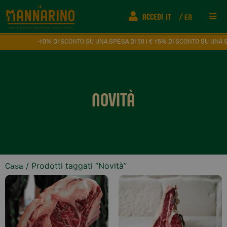
ACCEDI
IT
EN
Rist
-10% DI SCONTO SU UNA SPESA DI 50 | € 15% DI SCONTO SU UNA SPESA D
Info
NOVITÀ
FAQ
Fede
Come
/ Prodotti taggati “Novità”
Casa
Even
Cont