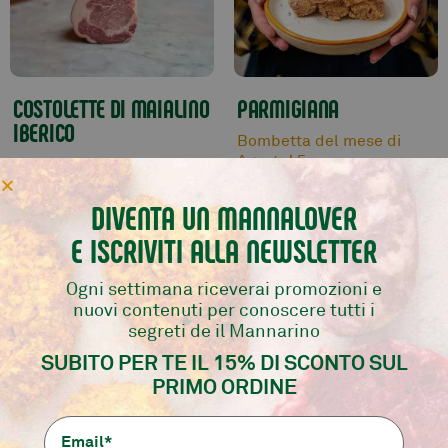
COSTOLETTE DI MAIALINO
PARMIGIANA
IBERICO
Bombetta del mese di
Agosto! 5pz
Morbide dal sapore unico.
400 gr.
DIVENTA UN MANNALOVER
17,90
€
6,60
€
E ISCRIVITI ALLA NEWSLETTER
-
+
-
+
aggiungi
aggiungi
Ogni settimana riceverai promozioni e
nuovi contenuti per conoscere tutti i
segreti de il Mannarino
SUBITO PER TE IL 15% DI SCONTO SUL
PRIMO ORDINE