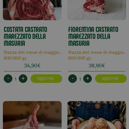
COSTATA CASTRATO
FIORENTINA CASTRATO
MAREZZATO DELLA
MAREZZATO DELLA
MASURIA
MASURIA
Razza del mese di maggio.
Razza del mese di maggio.
800/900 gr.
800/900 gr.
34,90
€
38,90
€
-
+
-
+
aggiungi
aggiungi