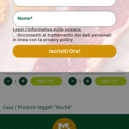
Leggi l'informativa sulla privacy.
TAGLIATA DI MAIALINO
POLPETTONE DEL
Acconsenti al trattamento dei dati personali
IBERICO
MANNARINO
in linea con la privacy policy
Morbido e tenero.
Ispirato alla tradizione.
200 gr.
350 gr
7,90
€
8,50
€
-
+
-
+
aggiungi
aggiungi
/ Prodotti taggati “Novità”
Casa