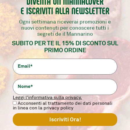
DIVENTA UN MANNALOVER
E ISCRIVITI ALLA NEWSLETTER
Ogni settimana riceverai promozioni e
nuovi contenuti per conoscere tutti i
assistenza@ilmannarino.it
segreti de il Mannarino
SUBITO PER TE IL 15% DI SCONTO SUL
F.A.Q.
PRIMO ORDINE
Contatti.
Lavora con noi.
Termini e condizioni
Leggi l'informativa sulla privacy.
Privacy Policy
Acconsenti al trattamento dei dati personali
in linea con la privacy policy
Cookie Policy