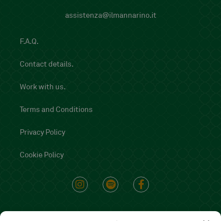
assistenza@ilmannarino.it
F.A.Q.
Contact details.
Work with us.
Terms and Conditions
Privacy Policy
Cookie Policy