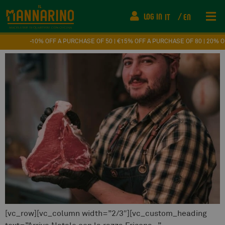
Christmas with the Friesian
LOG IN
IT
EN
breed...
-10% OFF A PURCHASE OF 50 | €15% OFF A PURCHASE OF 80 | 20% OFF A
[vc_row][vc_column width=”2/3″][vc_custom_heading