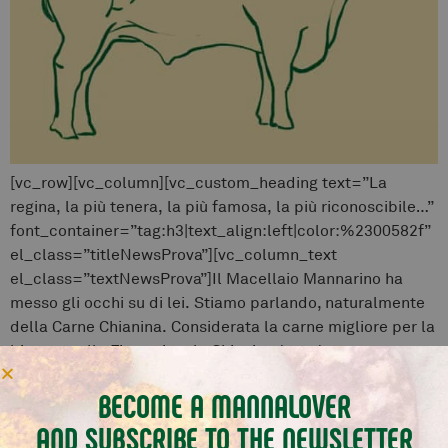
[vc_row][vc_column][vc_custom_heading text=”La
regina, la più tenera, la più famosa, la più riconoscibile…”
font_container=”tag:h3|text_align:left|color:%2300582f”
el_class=”titleNewsProva”][vc_column_text
el_class=”textNewsProva”]Il Macellaio Mannarino ha
messo gli occhi su di lei. Stiamo parlando, naturalmente
della Carne Chianina. Considerata la carne migliore per la
bistecca alla Fiorentina, la Chianina è però una razza
dalle molteplici qualità che si caratterizza per un sapore
BECOME A MANNALOVER
intenso […]
AND SUBSCRIBE TO THE NEWSLETTER
The Romagnola breed -