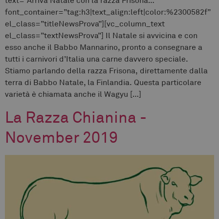
text=”Arriva Natale con la razza Frisona…”
font_container=”tag:h3|text_align:left|color:%2300582f”
el_class=”titleNewsProva”][vc_column_text
el_class=”textNewsProva”] Il Natale si avvicina e con
esso anche il Babbo Mannarino, pronto a consegnare a
tutti i carnivori d’Italia una carne davvero speciale.
Stiamo parlando della razza Frisona, direttamente dalla
terra di Babbo Natale, la Finlandia. Questa particolare
varietà è chiamata anche il Wagyu […]
La Razza Chianina -
November 2019