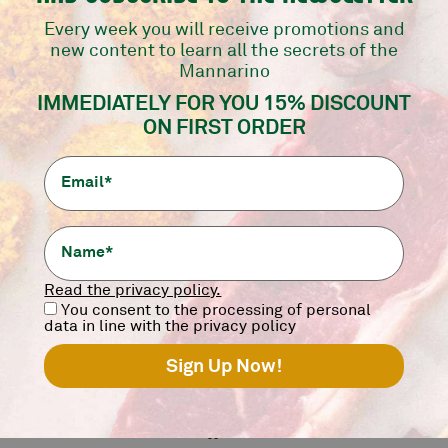
Every week you will receive promotions and
October 2019
new content to learn all the secrets of the
Mannarino
IMMEDIATELY FOR YOU 15% DISCOUNT
ON FIRST ORDER
Read the privacy policy.
You consent to the processing of personal
data in line with the privacy policy
[vc_row][vc_column][vc_custom_heading text=”Che
vacca! E’ arrivata la migliore carne Romagnola!”
font_container=”tag:h3|text_align:left|color:%2300582f”
el_class=”titleNewsProva”][vc_column_text