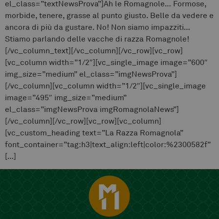
el_class=”textNewsProva”]Ah le Romagnole… Formose,
morbide, tenere, grasse al punto giusto. Belle da vedere e
ancora di più da gustare. No! Non siamo impazziti…
Stiamo parlando delle vacche di razza Romagnole!
[/vc_column_text][/vc_column][/vc_row][vc_row]
[vc_column width=”1/2″][vc_single_image image=”600″
img_size=”medium” el_class=”imgNewsProva”]
[/vc_column][vc_column width=”1/2″][vc_single_image
image=”495″ img_size=”medium”
el_class=”imgNewsProva imgRomagnolaNews”]
[/vc_column][/vc_row][vc_row][vc_column]
[vc_custom_heading text=”La Razza Romagnola”
font_container=”tag:h3|text_align:left|color:%2300582f”
[…]